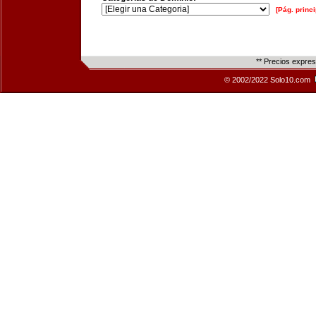
[Pág. princi
** Precios expre
© 2002/2022 Solo10.com