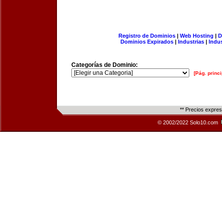
Registro de Dominios
|
Web Hosting
|
D
Dominios Expirados
|
Industrias
|
Indu
Categorías de Dominio:
[Pág. princi
** Precios expre
© 2002/2022 Solo10.com