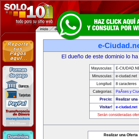
e-Ciudad.n
El dueño de este dominio lo ha
Mayusculas:
E-CIUDAD.N
Minusculas:
e-ciudad.net
Longitud:
8 caracteres
Categorias:
PaÃ­ses y Ci
Precio:
Realizar una 
Visitar!
e-ciudad.net
Serán consideradas ofer
Realizar una Oferta