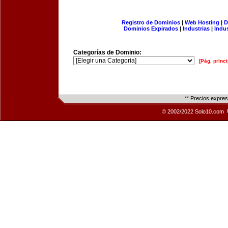
Registro de Dominios
|
Web Hosting
|
D
Dominios Expirados
|
Industrias
|
Indu
Categorías de Dominio:
[Pág. princi
** Precios expre
© 2002/2022 Solo10.com