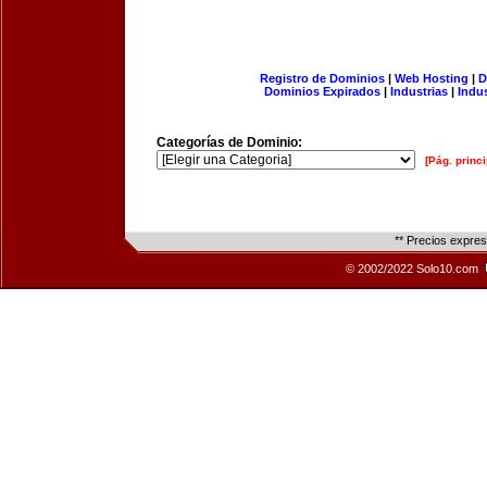
Registro de Dominios
|
Web Hosting
|
D
Dominios Expirados
|
Industrias
|
Indu
Categorías de Dominio:
[Pág. princi
** Precios expre
© 2002/2022 Solo10.com