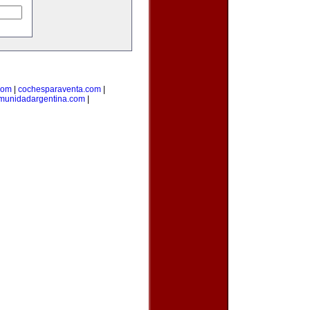
com
|
cochesparaventa.com
|
munidadargentina.com
|