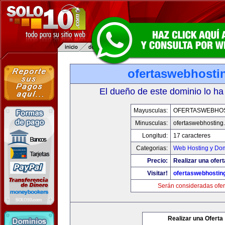
ofertaswebhosti
El dueño de este dominio lo ha
Mayusculas:
OFERTASWEBHO
Minusculas:
ofertaswebhosting
Longitud:
17 caracteres
Categorias:
Web Hosting y Do
Precio:
Realizar una ofert
Visitar!
ofertaswebhostin
Serán consideradas ofer
Realizar una Oferta