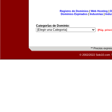
Registro de Dominios
|
Web Hosting
|
D
Dominios Expirados
|
Industrias
|
Indu
Categorías de Dominio:
[Pág. princi
** Precios expre
© 2002/2022 Solo10.com