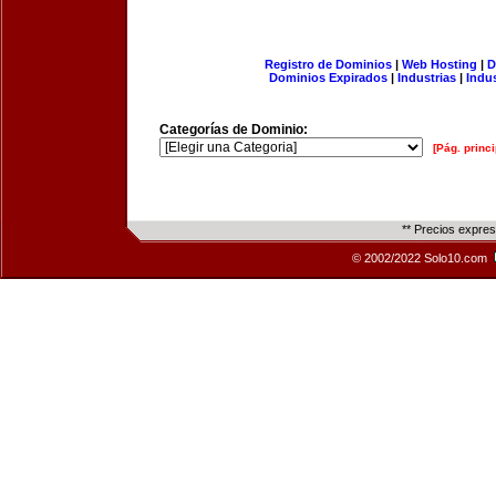
Registro de Dominios
|
Web Hosting
|
D
Dominios Expirados
|
Industrias
|
Indu
Categorías de Dominio:
[Pág. princi
** Precios expre
© 2002/2022 Solo10.com