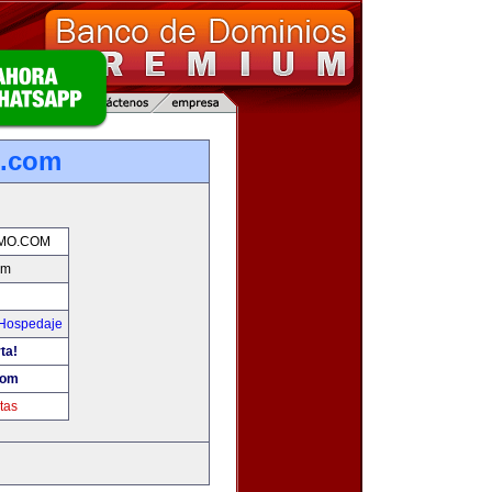
o.com
MO.COM
om
 Hospedaje
ta!
com
tas