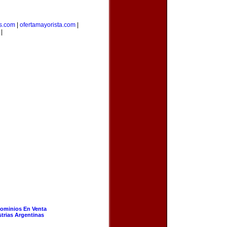
s.com
|
ofertamayorista.com
|
|
ominios En Venta
strias Argentinas