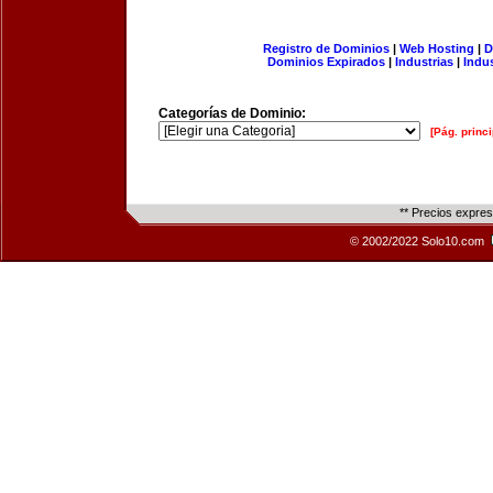
Registro de Dominios
|
Web Hosting
|
D
Dominios Expirados
|
Industrias
|
Indu
Categorías de Dominio:
[Pág. princi
** Precios expre
© 2002/2022 Solo10.com