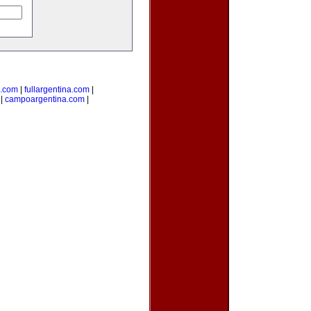
s.com
|
fullargentina.com
|
|
campoargentina.com
|