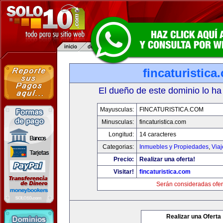
fincaturistica
El dueño de este dominio lo ha
Mayusculas:
FINCATURISTICA.COM
Minusculas:
fincaturistica.com
Longitud:
14 caracteres
Categorias:
Inmuebles y Propiedades
,
Via
Precio:
Realizar una oferta!
Visitar!
fincaturistica.com
Serán consideradas ofer
Realizar una Oferta