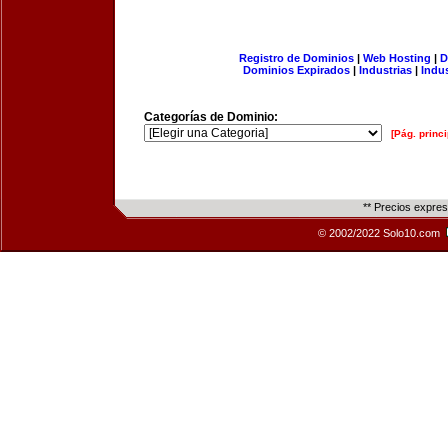
Registro de Dominios
|
Web Hosting
|
D
Dominios Expirados
|
Industrias
|
Indu
Categorías de Dominio:
[Pág. princi
** Precios expre
© 2002/2022 Solo10.com