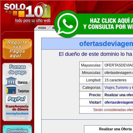
ofertasdeviage
El dueño de este dominio lo ha
Mayusculas:
OFERTASDEVIA
Minusculas:
ofertasdeviagem
Longitud:
15 caracteres
Categorias:
Viajes,Turismo y
Precio:
Realizar una ofer
Visitar!
ofertasdeviage
Serán consideradas ofer
Realizar una Oferta