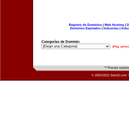
Registro de Dominios
|
Web Hosting
|
D
Dominios Expirados
|
Industrias
|
Indu
Categorías de Dominio:
[Pág. princi
** Precios expre
© 2002/2022 Solo10.com