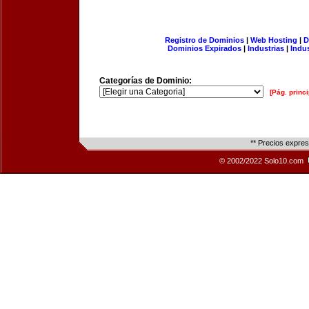
Registro de Dominios
|
Web Hosting
|
D
Dominios Expirados
|
Industrias
|
Indu
Categorías de Dominio:
[Pág. princi
** Precios expre
© 2002/2022 Solo10.com