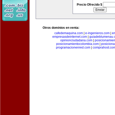
Precio Ofrecido $
Otros dominios en venta:
cafedemaquina.com
|
e-ingenieros.com
|
e
empresasdeinternet.com
|
guiadeblumenau.
opinionciudadana.com
|
posicionamien
posicionamientocolombia.com
|
posicion
programacionenred.com
|
comprahost.co