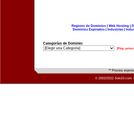
Registro de Dominios
|
Web Hosting
|
D
Dominios Expirados
|
Industrias
|
Indu
Categorías de Dominio:
[Pág. princi
** Precios expre
© 2002/2022 Solo10.com