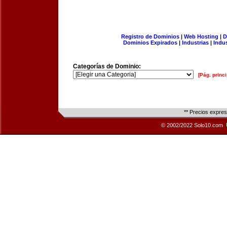
Registro de Dominios
|
Web Hosting
|
D
Dominios Expirados
|
Industrias
|
Indu
Categorías de Dominio:
[Pág. princi
** Precios expre
© 2002/2022 Solo10.com