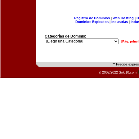
Registro de Dominios
|
Web Hosting
|
D
Dominios Expirados
|
Industrias
|
Indu
Categorías de Dominio:
[Pág. princi
** Precios expre
© 2002/2022 Solo10.com