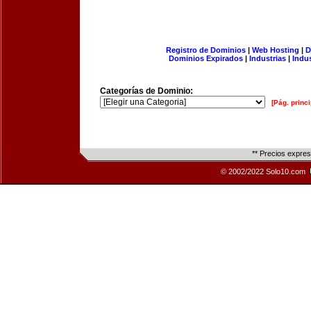
Registro de Dominios
|
Web Hosting
|
D
Dominios Expirados
|
Industrias
|
Indu
Categorías de Dominio:
[Pág. princi
** Precios expre
© 2002/2022 Solo10.com