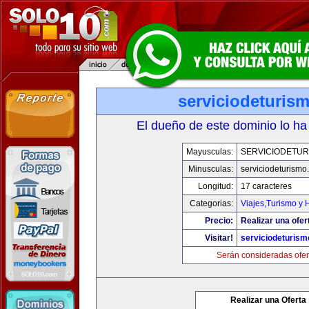
serviciodeturis
El dueño de este dominio lo ha
Mayusculas:
SERVICIODETUR
Minusculas:
serviciodeturismo
Longitud:
17 caracteres
Categorias:
Viajes,Turismo y
Precio:
Realizar una ofer
Visitar!
serviciodeturis
Serán consideradas ofer
Realizar una Oferta