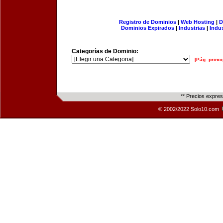
Registro de Dominios
|
Web Hosting
|
D
Dominios Expirados
|
Industrias
|
Indu
Categorías de Dominio:
[Pág. princi
** Precios expre
© 2002/2022 Solo10.com