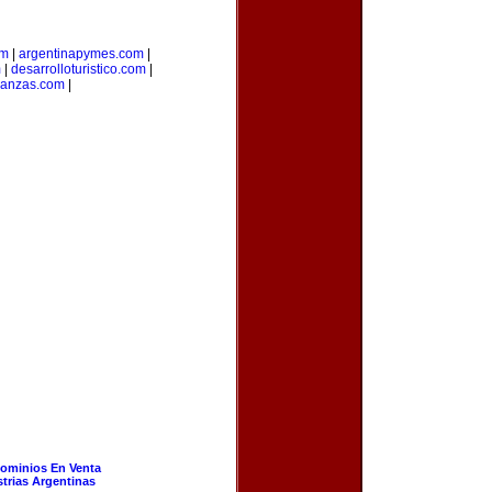
om
|
argentinapymes.com
|
m
|
desarrolloturistico.com
|
nanzas.com
|
ominios En Venta
strias Argentinas