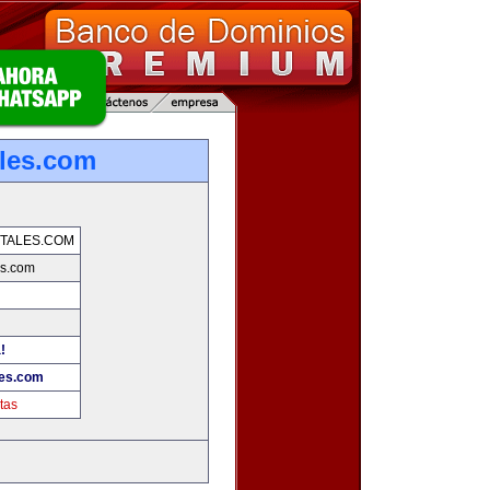
les.com
TALES.COM
es.com
!
les.com
tas