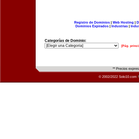
Registro de Dominios
|
Web Hosting
|
D
Dominios Expirados
|
Industrias
|
Indu
Categorías de Dominio:
[Pág. princi
** Precios expre
© 2002/2022 Solo10.com