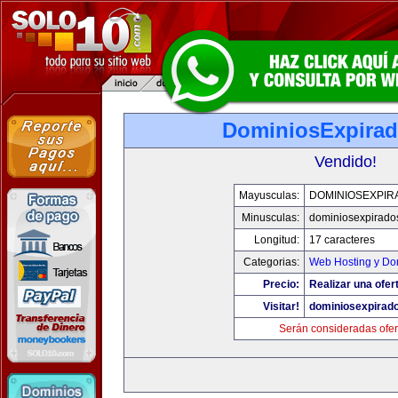
DominiosExpirad
Vendido!
Mayusculas:
DOMINIOSEXPIR
Minusculas:
dominiosexpirados
Longitud:
17 caracteres
Categorias:
Web Hosting y Do
Precio:
Realizar una ofer
Visitar!
dominiosexpirado
Serán consideradas ofer