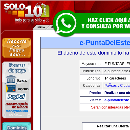
e-PuntaDelEst
El dueño de este dominio lo ha
Mayusculas:
E-PUNTADELE
Minusculas:
e-puntadeleste
Longitud:
14 caracteres
Categorias:
PaÃ­ses y Ciud
Precio:
Realizar una of
Visitar!
e-puntadeleste
Serán consideradas ofer
Realizar una Oferta