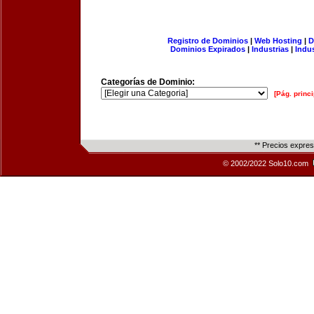
Registro de Dominios
|
Web Hosting
|
D
Dominios Expirados
|
Industrias
|
Indu
Categorías de Dominio:
[Pág. princi
** Precios expre
© 2002/2022 Solo10.com