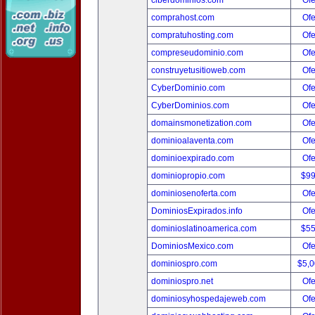
ciberdominios.com
Ofe
comprahost.com
Ofe
compratuhosting.com
Ofe
compreseudominio.com
Ofe
construyetusitioweb.com
Ofe
CyberDominio.com
Ofe
CyberDominios.com
Ofe
domainsmonetization.com
Ofe
dominioalaventa.com
Ofe
dominioexpirado.com
Ofe
dominiopropio.com
$9
dominiosenoferta.com
Ofe
DominiosExpirados.info
Ofe
dominioslatinoamerica.com
$5
DominiosMexico.com
Ofe
dominiospro.com
$5,
dominiospro.net
Ofe
dominiosyhospedajeweb.com
Ofe