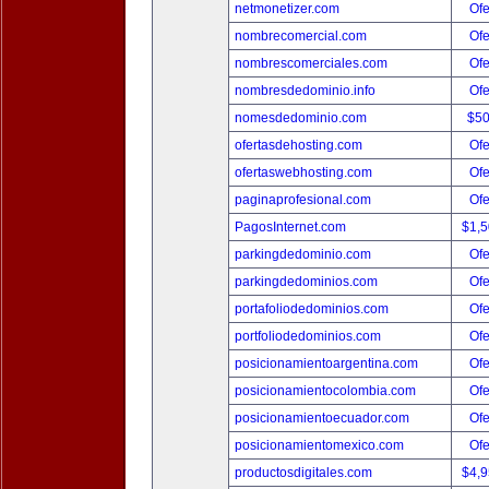
netmonetizer.com
Ofe
nombrecomercial.com
Ofe
nombrescomerciales.com
Ofe
nombresdedominio.info
Ofe
nomesdedominio.com
$5
ofertasdehosting.com
Ofe
ofertaswebhosting.com
Ofe
paginaprofesional.com
Ofe
PagosInternet.com
$1,
parkingdedominio.com
Ofe
parkingdedominios.com
Ofe
portafoliodedominios.com
Ofe
portfoliodedominios.com
Ofe
posicionamientoargentina.com
Ofe
posicionamientocolombia.com
Ofe
posicionamientoecuador.com
Ofe
posicionamientomexico.com
Ofe
productosdigitales.com
$4,