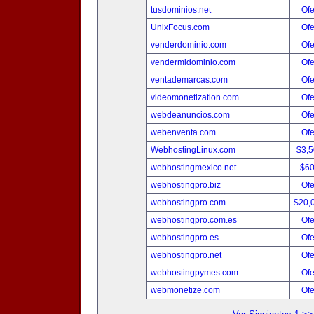
tusdominios.net
Ofe
UnixFocus.com
Ofe
venderdominio.com
Ofe
vendermidominio.com
Ofe
ventademarcas.com
Ofe
videomonetization.com
Ofe
webdeanuncios.com
Ofe
webenventa.com
Ofe
WebhostingLinux.com
$3,
webhostingmexico.net
$6
webhostingpro.biz
Ofe
webhostingpro.com
$20,
webhostingpro.com.es
Ofe
webhostingpro.es
Ofe
webhostingpro.net
Ofe
webhostingpymes.com
Ofe
webmonetize.com
Ofe