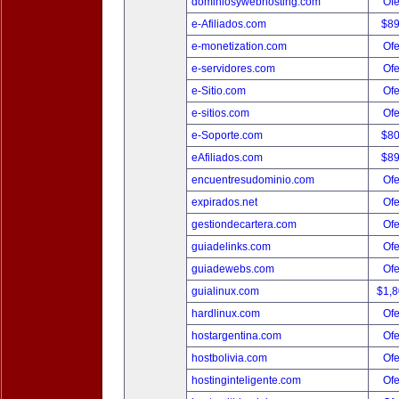
dominiosywebhosting.com
Ofe
e-Afiliados.com
$8
e-monetization.com
Ofe
e-servidores.com
Ofe
e-Sitio.com
Ofe
e-sitios.com
Ofe
e-Soporte.com
$8
eAfiliados.com
$8
encuentresudominio.com
Ofe
expirados.net
Ofe
gestiondecartera.com
Ofe
guiadelinks.com
Ofe
guiadewebs.com
Ofe
guialinux.com
$1,
hardlinux.com
Ofe
hostargentina.com
Ofe
hostbolivia.com
Ofe
hostinginteligente.com
Ofe