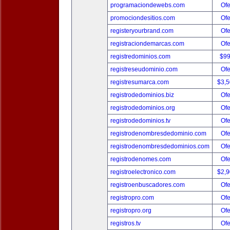
programaciondewebs.com
Ofe
promociondesitios.com
Ofe
registeryourbrand.com
Ofe
registraciondemarcas.com
Ofe
registredominios.com
$9
registreseudominio.com
Ofe
registresumarca.com
$3,
registrodedominios.biz
Ofe
registrodedominios.org
Ofe
registrodedominios.tv
Ofe
registrodenombresdedominio.com
Ofe
registrodenombresdedominios.com
Ofe
registrodenomes.com
Ofe
registroelectronico.com
$2,
registroenbuscadores.com
Ofe
registropro.com
Ofe
registropro.org
Ofe
registros.tv
Ofe